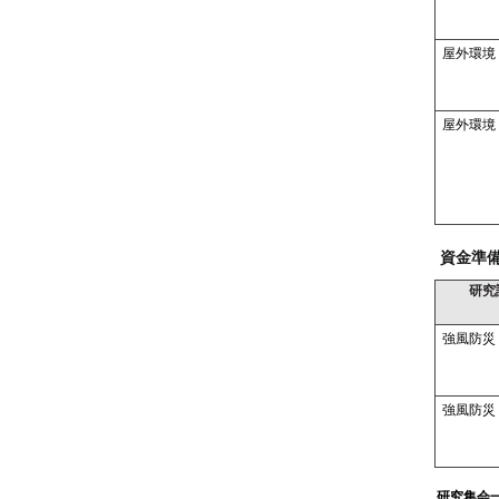
屋外環境
屋外環境
資金準
研究
強風防災
強風防災
研究集会