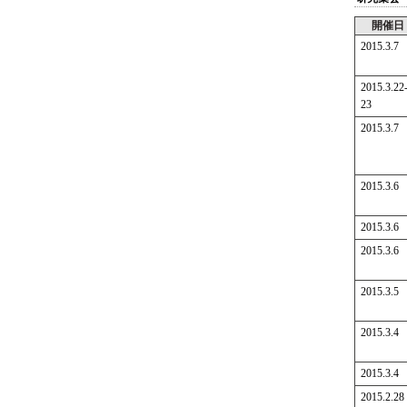
開催日
2015.3.7
2015.3.22
23
2015.3.7
2015.3.6
2015.3.6
2015.3.6
2015.3.5
2015.3.4
2015.3.4
2015.2.28