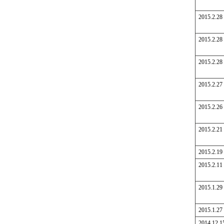
2015.2.28
2015.2.28
2015.2.28
2015.2.27
2015.2.26
2015.2.21
2015.2.19
2015.2.11
2015.1.29
2015.1.27
2014.12.1